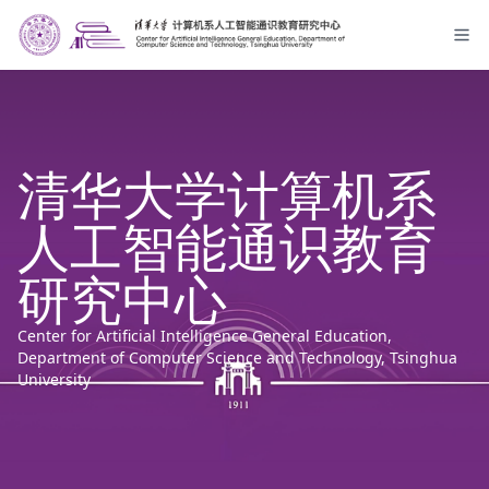
清华大学计算机系
人工智能通识教育
研究中心
Center for Artificial Intelligence General Education,
Department of Computer Science and Technology, Tsinghua
University